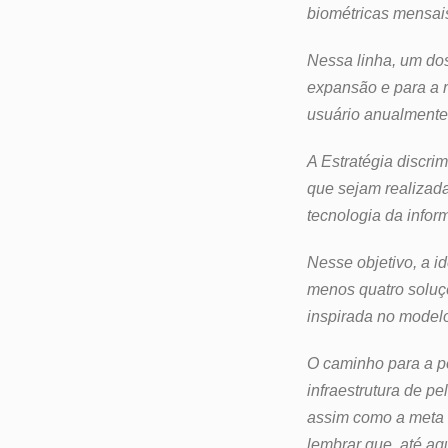
biométricas mensai
Nessa linha, um dos
expansão e para a r
usuário anualmente
A Estratégia discr
que sejam realizad
tecnologia da info
Nesse objetivo, a i
menos quatro soluçõ
inspirada no modelo
O caminho para a pol
infraestrutura de p
assim como a meta 
lembrar que, até aq