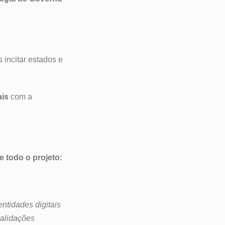
 incitar estados e
ais
com a
 todo o projeto:
ntidades digitais
validações