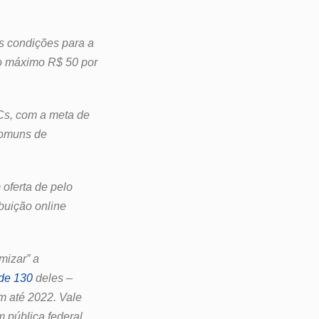
as condições para a
no máximo R$ 50 por
Cs, com a meta de
comuns de
 oferta de pelo
buição online
mizar” a
 de 130
deles –
m até 2022. Vale
 pública federal.