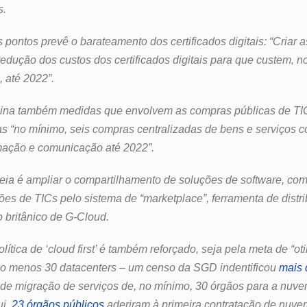
s.
 pontos prevê o barateamento dos certificados digitais: “Criar 
edução dos custos dos certificados digitais para que custem, 
, até 2022”.
imina também medidas que envolvem as compras públicas de TI
as “no mínimo, seis compras centralizadas de bens e serviços 
rmação e comunicação até 2022”.
deia é ampliar o compartilhamento de soluções de software, com
es de TICs pelo sistema de “marketplace”, ferramenta de distri
 britânico de G-Cloud.
ítica de ‘cloud first’ é também reforçado, seja pela meta de “oti
elo menos 30 datacenters – um censo da SGD indentificou
mais
de migração de serviços de, no mínimo, 30 órgãos para a nuve
ui,
23 órgãos públicos
aderiram à primeira contratação de nuvem