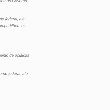
idade do Governo
no federal, até
ompartilhem os
ento de políticas
erno federal, até