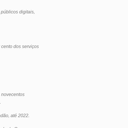
 públicos digitais,
r cento dos serviços
o, novecentos
.
adão, até 2022.